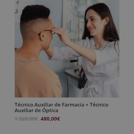
2.380,00€.
595,00€.
Técnico Auxiliar de Farmacia + Técnico
Auxiliar de Óptica
El
El
1.920,00
€
480,00
€
precio
precio
original
actual