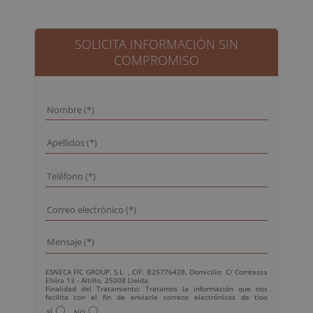
original
actual
era:
es:
1.520,00€.
380,00€.
SOLICITA INFORMACIÓN SIN
COMPROMISO
ESNECA FIC GROUP, S.L. , CIF: B25776428, Domicilio: C/ Comtessa
Elvira 13 - Altillo, 25008 Lleida.
Finalidad del Tratamiento: Tratamos la información que nos
facilita con el fin de enviarle correos electrónicos de tipo
comercial relacionado con los productos ofrecidos y otros tipo de
SÍ
NO