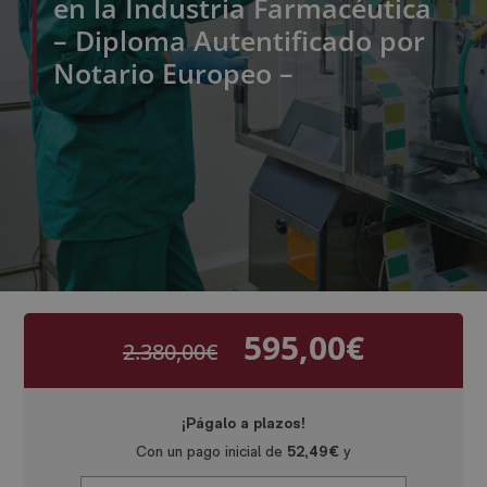
en la Industria Farmacéutica
– Diploma Autentificado por
Notario Europeo –
595,00
€
2.380,00
€
El
El
precio
precio
original
actual
era:
es:
2.380,00€.
595,00€.