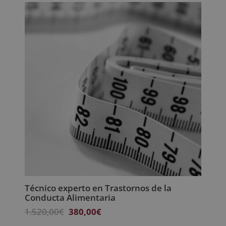
era:
es:
1.920,00€.
480,00€.
Técnico experto en Trastornos de la
Conducta Alimentaria
El
El
1.520,00
€
380,00
€
precio
precio