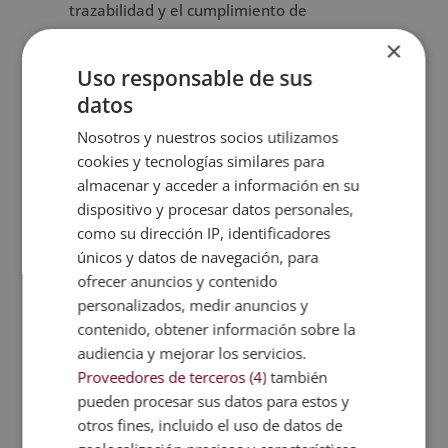
trazabilidad y el cumplimiento de
estándares en la industria.
×
Uso responsable de sus
También destaca la variedad de
datos
contenidos, que proporcionan una base
conceptual sobre farmacología, control de
Nosotros y nuestros socios utilizamos
calidad, procesos de laboratorio, normativa
cookies y tecnologías similares para
farmacéutica y gestión de recursos. Esta
almacenar y acceder a información en su
formación resulta adecuada para quienes
dispositivo y procesar datos personales,
desean ampliar sus competencias y
como su dirección IP, identificadores
únicos y datos de navegación, para
reforzar su perfil profesional en ámbitos
ofrecer anuncios y contenido
relacionados con la industria farmacéutica,
personalizados, medir anuncios y
el control analítico o la gestión de calidad.
contenido, obtener información sobre la
audiencia y mejorar los servicios.
¿A quién está dirigido?
Proveedores de terceros (4)
también
pueden procesar sus datos para estos y
El Máster en Gestión de la Calidad y
otros fines, incluido el uso de datos de
Técnicas Analíticas en la Industria