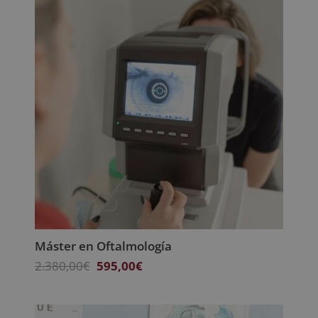
Máster en Oftalmología
El
El
2.380,00
€
595,00
€
precio
precio
original
actual
era:
es: