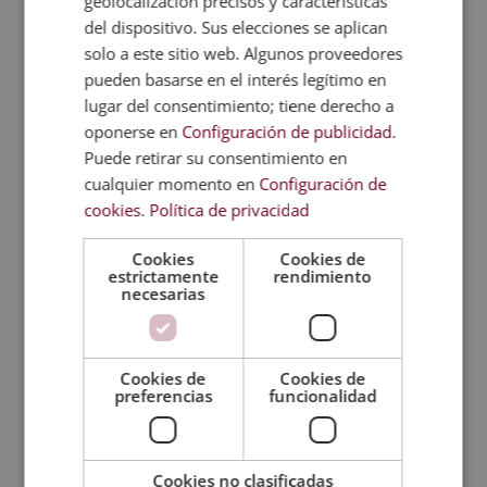
geolocalización precisos y características
Farmacéutica está dirigido a empresarios,
del dispositivo. Sus elecciones se aplican
directivos, emprendedores, trabajadores,
solo a este sitio web. Algunos proveedores
pueden basarse en el interés legítimo en
estudiantes y a
cualquier persona
lugar del consentimiento; tiene derecho a
interesada
en adquirir conocimientos en
oponerse en
Configuración de publicidad
.
este campo profesional. Esta formación
Puede retirar su consentimiento en
ofrece una base que puede orientar el
cualquier momento en
Configuración de
desarrollo profesional hacia áreas
cookies
.
Política de privacidad
relacionadas con el control de calidad, la
fabricación farmacéutica, la gestión de
Cookies
Cookies de
estrictamente
rendimiento
procesos o el análisis de laboratorio.
necesarias
Además, permite complementar perfiles
profesionales con conocimientos
vinculados a la normativa sanitaria, las
Cookies de
Cookies de
técnicas analíticas y la organización de la
preferencias
funcionalidad
industria farmacéutica.
Temario
Cookies no clasificadas