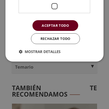
Accede al programa formativo y el
PDF con
la ficha formativa completa
. Conoce el
índice del temario y todo lo que estudiarás
ACEPTAR TODO
durante tu paso por la escuela.
RECHAZAR TODO
Metodología
MOSTRAR DETALLES
Certificación
Temario
TAMBIÉN TE
RECOMENDAMOS