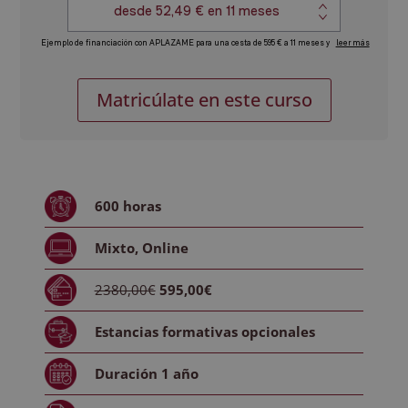
Máster
Alternative:
Matricúlate en este curso
en
Gestión
de
la
Calidad
600
horas
y
Técnicas
Mixto, Online
Analíticas
en
2380,00€
595,00€
la
Industria
Estancias formativas
opcionales
Farmacéutica
-
Duración
1 año
Diploma
Autentificado