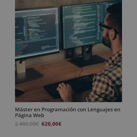
Máster en Programación con Lenguajes en
Página Web
El
El
2.480,00
€
620,00
€
precio
precio
original
actual