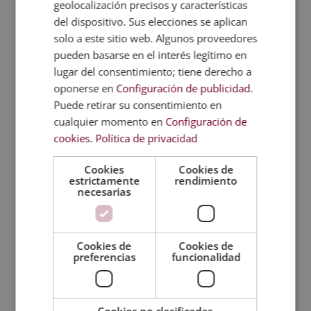
geolocalización precisos y características
El Máster en Animación 2D y 3D está
del dispositivo. Sus elecciones se aplican
dirigido a empresarios, directivos,
solo a este sitio web. Algunos proveedores
emprendedores, trabajadores, estudiantes
pueden basarse en el interés legítimo en
y a cualquier persona interesada en
lugar del consentimiento; tiene derecho a
adquirir conocimientos relacionados con
oponerse en
Configuración de publicidad
.
este sector profesional.
Puede retirar su consentimiento en
cualquier momento en
Configuración de
Esta formación ofrece una base que
cookies
.
Política de privacidad
permite orientar el desarrollo profesional
hacia áreas vinculadas a la animación
Cookies
Cookies de
estrictamente
rendimiento
digital, el diseño de objetos en 2D y 3D y la
necesarias
creación de contenidos visuales. Asimismo,
representa una oportunidad para
complementar perfiles profesionales con
Cookies de
Cookies de
preferencias
funcionalidad
conocimientos especializados en animación
y diseño digital.
Cookies no clasificadas