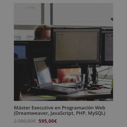
era:
es:
2.480,00€.
620,00€.
Máster Executive en Programación Web
(Dreamweaver, JavaScript, PHP, MySQL)
El
El
2.380,00
€
595,00
€
precio
precio