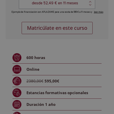
Máster
Alternative:
Matricúlate en este curso
en
Animación
2D
y
3D
600
horas
-
Diploma
Online
Autentificado
por
2380,00€
595,00€
Notario
Europeo
Estancias formativas
opcionales
-
cantidad
Duración
1 año