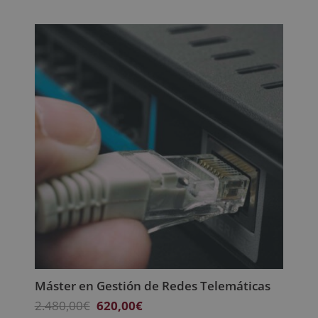
original
actual
era:
es:
2.380,00€.
595,00€.
Máster en Gestión de Redes Telemáticas
El
El
2.480,00
€
620,00
€