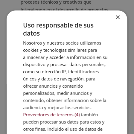
procesos técnicos y creativos que
intervienen en el desarrollo de proyectos
×
visuales. Esta visión facilita la adquisición
Uso responsable de sus
de conocimientos sólidos sobre las
datos
herramientas más utilizadas en el entorno
de la animación.
Nosotros y nuestros socios utilizamos
cookies y tecnologías similares para
Otro aspecto destacable es la amplitud de
almacenar y acceder a información en su
los contenidos, orientados a proporcionar
dispositivo y procesar datos personales,
una base conceptual clara sobre modelado,
como su dirección IP, identificadores
animación, iluminación y renderizado. Esta
únicos y datos de navegación, para
formación resulta adecuada para quienes
ofrecer anuncios y contenido
desean ampliar sus competencias y
personalizados, medir anuncios y
fortalecer su perfil profesional dentro del
contenido, obtener información sobre la
audiencia y mejorar los servicios.
ámbito de la animación digital.
Proveedores de terceros (4)
también
pueden procesar sus datos para estos y
Salidas profesionales
otros fines, incluido el uso de datos de