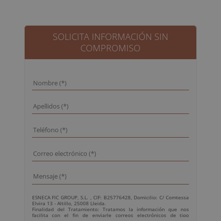
precio
precio
original
actual
era:
es:
2.480,00€.
620,00€.
SOLICITA INFORMACIÓN SIN
COMPROMISO
ESNECA FIC GROUP, S.L. , CIF: B25776428, Domicilio: C/ Comtessa
Elvira 13 - Altillo, 25008 Lleida.
Finalidad del Tratamiento: Tratamos la información que nos
facilita con el fin de enviarle correos electrónicos de tipo