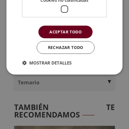
Temario
Accede al programa formativo y el
PDF con
la ficha formativa completa
. Conoce el
índice del temario y todo lo que estudiarás
ACEPTAR TODO
durante tu paso por la escuela.
RECHAZAR TODO
Metodología
MOSTRAR DETALLES
Certificación
Temario
TAMBIÉN TE
RECOMENDAMOS