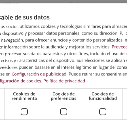
osible. Además será capaz de profundizar en la organización 
able de sus datos
os socios utilizamos cookies y tecnologías similares para almace
 dispositivo y procesar datos personales, como su dirección IP, i
 evaluación, el alumno recibirá un diploma que certifica el “
M
 navegación, para ofrecer anuncios y contenido personalizados, 
TALES
”, de ESNECA BUSINESS SCHOOL, avalada por nuestra co
r información sobre la audiencia y mejorar los servicios.
Proveed
en formación y de calidad.
 procesar sus datos para estos y otros fines, incluido el uso de 
ecisos y características del dispositivo. Sus elecciones se aplican s
 da fe de la validez, contenidos y autenticidad del titulo a niv
eedores pueden basarse en el interés legítimo en lugar del cons
rse en
Configuración de publicidad
. Puede retirar su consentimie
figuración de cookies
.
Política de privacidad
Cookies de
Cookies de
Cookies de
rendimiento
preferencias
funcionalidad