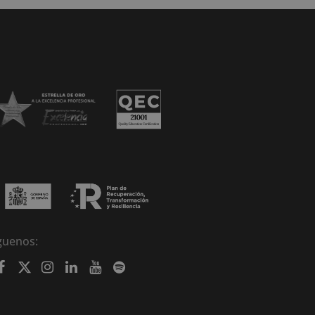
guenos: