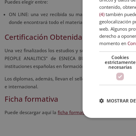
Puedes elegir entre:
contenido, obtene
(4)
también pueden
ON LINE: una vez recibida su matrícula, le enviaremos u
geolocalización pr
donde encontrará todo el material de estudio.
web. Algunos prov
Certificación Obtenida
derecho a opone
momento en
Con
Una vez finalizados los estudios y superadas las pruebas de
Cookies
PEOPLE ANALITICS” de ESNECA BUSINESS SCHOOL, avala
estrictamente
instituciones españolas en formación y de calidad.
necesarias
Los diplomas, además, llevan el sello de Notario Europeo, que
e internacional.
Ficha formativa
MOSTRAR DE
Puede descargar aquí la
ficha formativa
del Curso Experto en