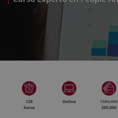
120
Online
1580,00€
horas
395,00€