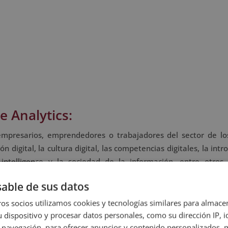
e Analytics:
mpresarios, emprendedores o trabajadores del sector de lo
digital, la cultura digital, las competencias digitales, la intr
 intelligence y la sociedad de la información, entre otros
alumno/a encontrará ejercicios de autoevaluación que le permi
able de sus datos
el curso de forma autónoma.
os socios utilizamos cookies y tecnologías similares para almace
 dispositivo y procesar datos personales, como su dirección IP, i
 navegación, para ofrecer anuncios y contenido personalizados, 