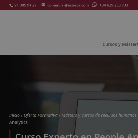
91 005 91 27
comercial@esneca.com
+34 629 253 733
Cursos y Máster
Inicio
/
Oferta Formativa
/
Másters y cursos de recursos humanos
Analytics
Curso Experto en People An