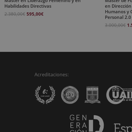
Máster en Liderazgo Femenino y en
Máster de F
Habilidades Directivas
en Dirección
Humanos y G
El
El
2.380,00
€
595,00
€
Personal 2.0
precio
precio
El
3.000,00
€
1.
original
actual
pr
era:
es:
or
2.380,00€.
595,00€.
er
3.
Acreditaciones: