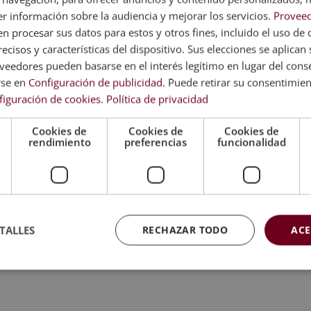
r información sobre la audiencia y mejorar los servicios.
Proveed
 procesar sus datos para estos y otros fines, incluido el uso de 
n correo electrónico con las claves de acceso a nuestro Camp
ecisos y características del dispositivo. Sus elecciones se aplican s
eedores pueden basarse en el interés legítimo en lugar del cons
rse en
Configuración de publicidad
. Puede retirar su consentimie
figuración de cookies
.
Política de privacidad
 evaluación, el alumno recibirá un diploma que certifica el “
Cookies de
Cookies de
Cookies de
da por nuestra condición de socios de la CECAP y AEEN
rendimiento
preferencias
funcionalidad
 da fe de la validez, contenidos y autenticidad del título a niv
TALLES
RECHAZAR TODO
ACE
 People Analytics.