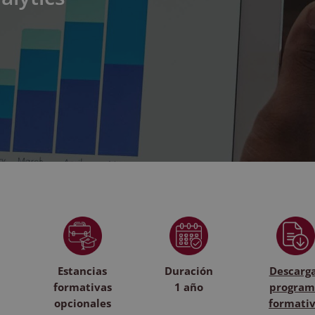
Estancias
Duración
Descarg
formativas
1 año
program
opcionales
formati