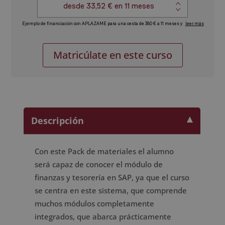
Consultor
Alternative:
Matricúlate en este curso
SAP
en
Producción
y
Mantenimiento
(Módulos
Descripción
PP
y
Con este Pack de materiales el alumno
PM)
será capaz de conocer el módulo de
cantidad
finanzas y tesorería en SAP, ya que el curso
se centra en este sistema, que comprende
muchos módulos completamente
integrados, que abarca prácticamente