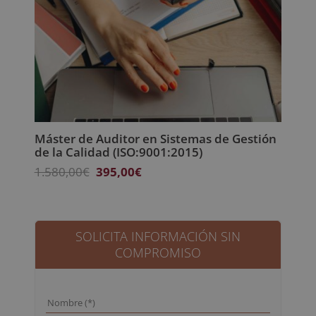
Máster de Auditor en Sistemas de Gestión
de la Calidad (ISO:9001:2015)
El
El
1.580,00
€
395,00
€
precio
precio
original
actual
era:
es:
1.580,00€.
395,00€.
SOLICITA INFORMACIÓN SIN
COMPROMISO