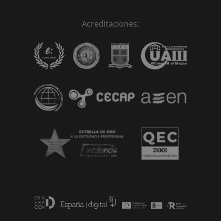
r
n
Acreditaciones:
a
t
i
v
e
: