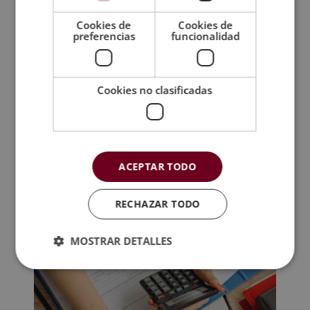
Cookies de
Cookies de
preferencias
funcionalidad
Cookies no clasificadas
Experto en Programación SAP
El
El
1.580,00
€
395,00
€
ACEPTAR TODO
precio
precio
original
actual
era:
es:
RECHAZAR TODO
1.580,00€.
395,00€.
MOSTRAR DETALLES