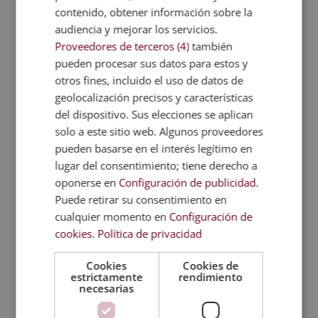
contenido, obtener información sobre la
audiencia y mejorar los servicios.
Proveedores de terceros (4)
también
pueden procesar sus datos para estos y
otros fines, incluido el uso de datos de
geolocalización precisos y características
del dispositivo. Sus elecciones se aplican
Consultor SAP en Calidad y Proyectos
solo a este sitio web. Algunos proveedores
(Módulos QM y PS)
pueden basarse en el interés legítimo en
El
El
1.520,00
€
380,00
€
lugar del consentimiento; tiene derecho a
precio
precio
oponerse en
Configuración de publicidad
.
original
actual
Puede retirar su consentimiento en
era:
es:
cualquier momento en
Configuración de
1.520,00€.
380,00€.
cookies
.
Política de privacidad
Cookies
Cookies de
estrictamente
rendimiento
necesarias