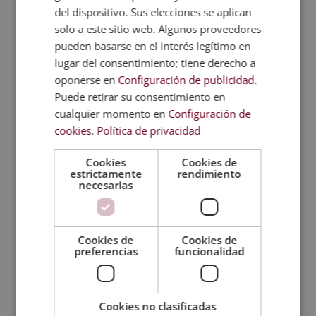
del dispositivo. Sus elecciones se aplican
años. La demanda creciente de perfiles
solo a este sitio web. Algunos proveedores
profesionales expertos en organización de eventos
pueden basarse en el interés legítimo en
es una realidad. Por un lado, las empresas confían
lugar del consentimiento; tiene derecho a
en el poder comunicador de un acto o celebración.
Acontecimientos como ferias, congresos,
oponerse en
Configuración de publicidad
.
aniversarios o conferencias son el lugar idóneo para
Puede retirar su consentimiento en
que la empresa conecte con sus públicos. El contacto
cualquier momento en
Configuración de
directo es lo que le da valor a un evento corporativo
cookies
.
Política de privacidad
y las empresas conocen la importancia de un evento
bien realizado. Es por esta razón, por la que confían
Cookies
Cookies de
estrictamente
rendimiento
la planificación y la ejecución de los mismos a
necesarias
profesionales cualificados.
Por otro lado, cada vez son más las personas que
buscan celebraciones personalizadas, donde todo
Cookies de
Cookies de
preferencias
funcionalidad
esté perfectamente planificado y en las que cada
detalle cuente. Quieren hacer de sus festejos algo
memorable y para ello necesitan contar con los
servicios de organizadores de eventos profesionales
Cookies no clasificadas