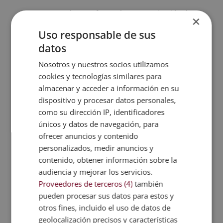
Con este Máster te formarás en organización de
×
bodas y eventos
Uso responsable de sus
datos
¡Estudiar el Curso de Wedding
Nosotros y nuestros socios utilizamos
Planner ahora!
cookies y tecnologías similares para
almacenar y acceder a información en su
dispositivo y procesar datos personales,
como su dirección IP, identificadores
únicos y datos de navegación, para
ofrecer anuncios y contenido
personalizados, medir anuncios y
Formarse en wedding
contenido, obtener información sobre la
planner curso es posible con
audiencia y mejorar los servicios.
esta doble titulación que
Proveedores de terceros (4)
también
puedes estudiar online
pueden procesar sus datos para estos y
otros fines, incluido el uso de datos de
La gestión de eventos es un sector que ha
geolocalización precisos y características
experimentado un alto crecimiento en los últimos