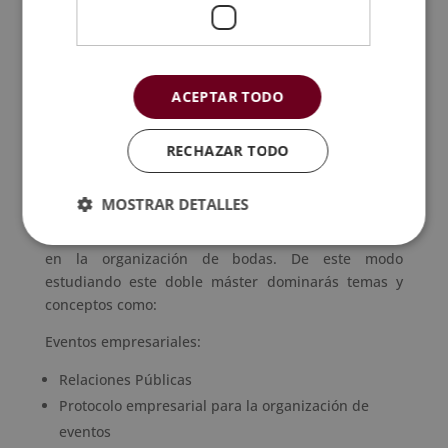
o wedding planners.
Los profesionales de este sector están preparados
para llevar a cabo toda la gestión de cualquier
evento. Por lo tanto, se forman en distintas
ACEPTAR TODO
disciplinas que les permiten abordar todo tipo de
acontecimientos y sacarle el máximo partido con los
RECHAZAR TODO
recursos de los que disponen.
Esta formación te ofrece contenidos completos que
MOSTRAR DETALLES
te permitirán conocer a fondo todos los aspectos de
la gestión de eventos y especializarte concretamente
en la organización de bodas. De este modo
estudiando este doble máster dominarás temas y
conceptos como:
Eventos empresariales:
Relaciones Públicas
Protocolo empresarial para la organización de
eventos