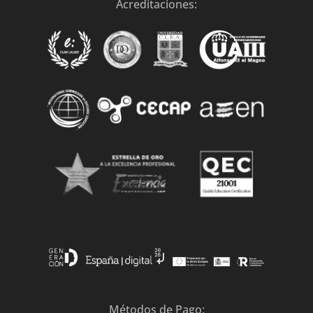
n
Acreditaciones:
a
t
i
v
e
:
Métodos de Pago: