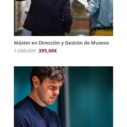
Máster en Dirección y Gestión de Museos
El
El
1.580,00
€
395,00
€
precio
precio
original
actual
era:
es:
1.580,00€.
395,00€.