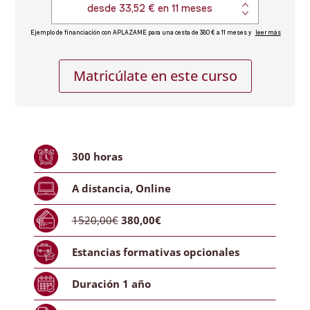
Postgrado
Alternative:
Matricúlate en este curso
Experto
en
Emprendimiento
cantidad
300
horas
A distancia
,
Online
1520,00€
380,00€
Estancias formativas
opcionales
Duración
1 año