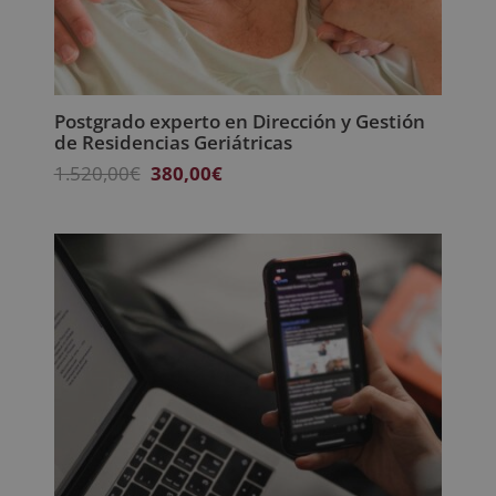
Postgrado experto en Dirección y Gestión
de Residencias Geriátricas
El
El
1.520,00
€
380,00
€
precio
precio
original
actual
era:
es:
1.520,00€.
380,00€.