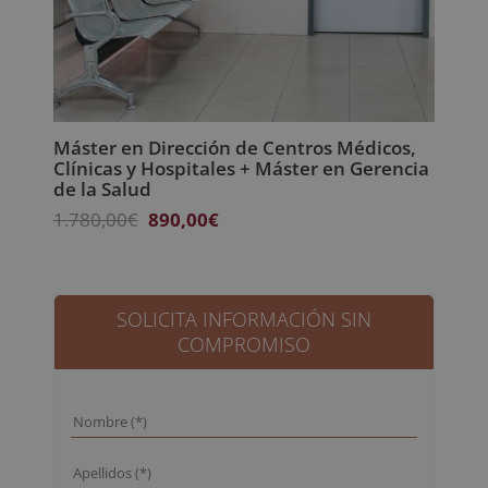
Máster en Dirección de Centros Médicos,
Clínicas y Hospitales + Máster en Gerencia
de la Salud
El
El
1.780,00
€
890,00
€
precio
precio
original
actual
era:
es:
1.780,00€.
890,00€.
SOLICITA INFORMACIÓN SIN
COMPROMISO