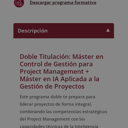
Descargar
programa formativo
-
Diploma
Autentificado
Por
Descripción
Notario
Europeo
cantidad
Doble Titulación: Máster en
Control de Gestión para
Project Management +
Máster en IA Aplicada a la
Gestión de Proyectos
Este programa doble te prepara para
liderar proyectos de forma integral,
combinando las competencias estratégicas
del Project Management con las
capacidades técnicas de la Inteligencia