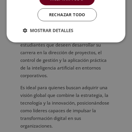
RECHAZAR TODO
¿A quién va dirigido?
Esta doble titulación está dirigida a
MOSTRAR DETALLES
profesionales, directivos, emprendedores y
estudiantes que deseen desarrollar su
carrera en la dirección de proyectos, el
control de gestión y la aplicación práctica
de la inteligencia artificial en entornos
corporativos.
Es ideal para quienes buscan adquirir una
visión global que combine la estrategia, la
tecnología y la innovación, posicionándose
como líderes capaces de impulsar la
transformación digital en sus
organizaciones.