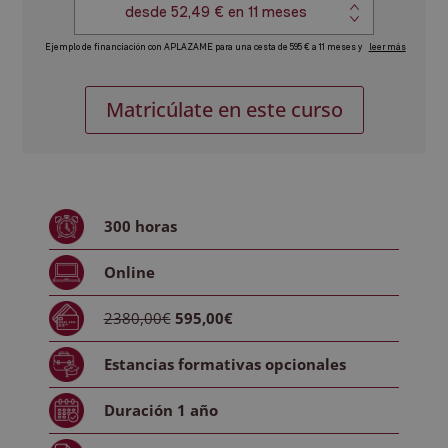
Máster
Alternative:
Matricúlate en este curso
en
Control
de
Gestión
para
300
horas
Project
Management
Online
+
IA
2380,00€
595,00€
Aplicada
a
Estancias formativas
opcionales
la
Gestión
Duración
1 año
de
Proyectos