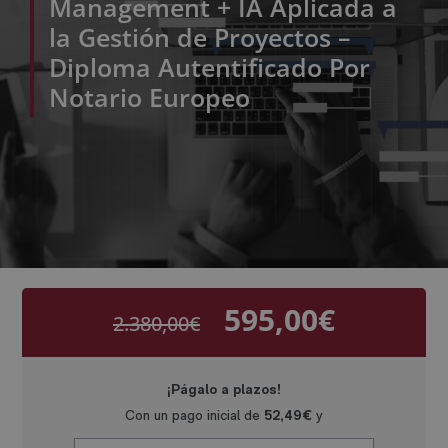
Management + IA Aplicada a
la Gestión de Proyectos –
Diploma Autentificado Por
Notario Europeo
595,00
€
2.380,00
€
El
El
precio
precio
original
actual
era:
es:
2.380,00€.
595,00€.