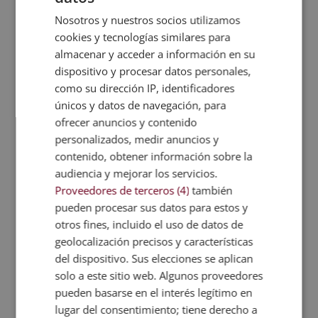
inteligencia artificial generativa, prompt
Nosotros y nuestros socios utilizamos
engineering, analítica predictiva,
cookies y tecnologías similares para
integración de IA con tecnologías
almacenar y acceder a información en su
dispositivo y procesar datos personales,
emergentes (IoT, blockchain, edge
como su dirección IP, identificadores
computing) y control inteligente de
únicos y datos de navegación, para
proyectos mediante dashboards
ofrecer anuncios y contenido
avanzados.
personalizados, medir anuncios y
contenido, obtener información sobre la
El programa culmina con módulos
audiencia y mejorar los servicios.
orientados al liderazgo digital, la gestión
Proveedores de terceros (4)
también
del cambio y el desarrollo de competencias
pueden procesar sus datos para estos y
clave para el Project Manager
otros fines, incluido el uso de datos de
especializado en IA.
geolocalización precisos y características
del dispositivo. Sus elecciones se aplican
solo a este sitio web. Algunos proveedores
Metodología y certificación
pueden basarse en el interés legítimo en
La formación se imparte en modalidad
lugar del consentimiento; tiene derecho a