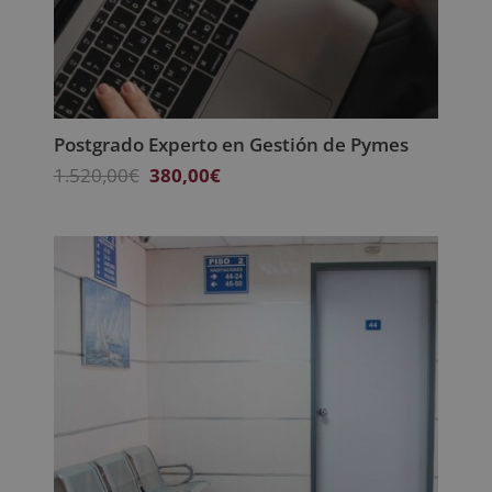
Postgrado Experto en Gestión de Pymes
El
El
1.520,00
€
380,00
€
precio
precio
original
actual
era:
es:
1.520,00€.
380,00€.