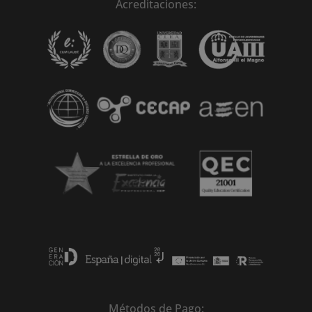
n
Acreditaciones:
a
t
i
v
e
:
Métodos de Pago: