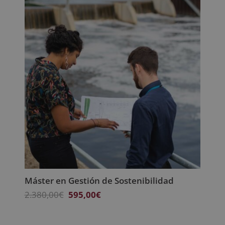
era:
es:
2.380,00€.
595,00€.
Máster en Gestión de Sostenibilidad
El
El
2.380,00
€
595,00
€
precio
precio
original
actual