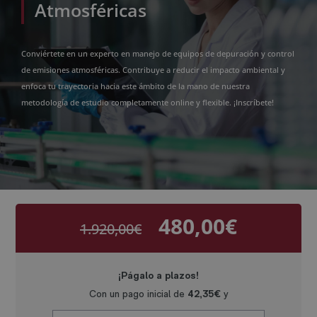
Atmosféricas
Conviértete en un experto en manejo de equipos de depuración y control
de emisiones atmosféricas. Contribuye a reducir el impacto ambiental y
enfoca tu trayectoria hacia este ámbito de la mano de nuestra
metodología de estudio completamente online y flexible. ¡Inscríbete!
480,00
€
1.920,00
€
El
El
precio
precio
original
actual
era:
es:
1.920,00€.
480,00€.