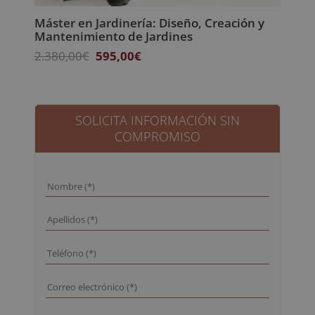
Máster en Jardinería: Diseño, Creación y
Mantenimiento de Jardines
El
El
2.380,00
€
595,00
€
precio
precio
original
actual
era:
es:
2.380,00€.
595,00€.
SOLICITA INFORMACIÓN SIN
COMPROMISO