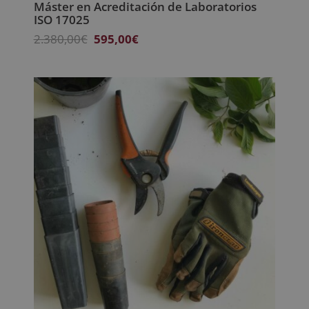
Máster en Acreditación de Laboratorios
ISO 17025
El
El
2.380,00
€
595,00
€
precio
precio
original
actual
era:
es:
2.380,00€.
595,00€.