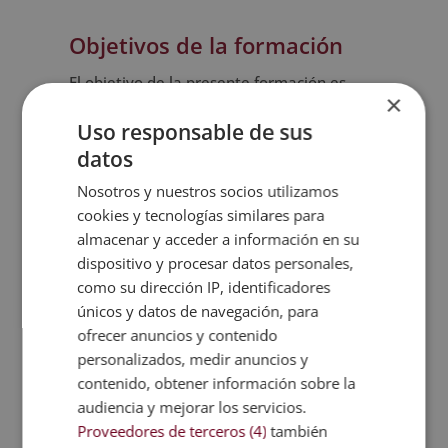
Objetivos de la formación
El objetivo de la presente formación es
×
otorgar a los alumnos las habilidades y
Uso responsable de sus
herramientas necesarias para
datos
desenvolverse en el ámbito del manejo de
equipos de depuración. A través del máster
Nosotros y nuestros socios utilizamos
podrán conocer las claves del control de
cookies y tecnologías similares para
emisiones atmosféricas y obtener una
almacenar y acceder a información en su
dispositivo y procesar datos personales,
visión global de este ámbito.
como su dirección IP, identificadores
únicos y datos de navegación, para
ofrecer anuncios y contenido
personalizados, medir anuncios y
contenido, obtener información sobre la
audiencia y mejorar los servicios.
Proveedores de terceros (4)
también