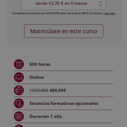
Experto
Alternative:
Matricúlate en este curso
en
Manejo
de
Equipos
de
600
horas
Depuración
y
Online
Control
de
1920,00€
480,00€
Emisiones
Atmosféricas
Estancias formativas
opcionales
cantidad
Duración
1 año