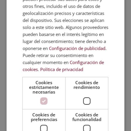
Salidas profesionales del
otros fines, incluido el uso de datos de
Consultor SAP Especialista en
geolocalización precisos y características
Logística MM – SD
del dispositivo. Sus elecciones se aplican
Los profesionales formados en esta área
solo a este sitio web. Algunos proveedores
pueden desarrollar su actividad en puestos
pueden basarse en el interés legítimo en
como:
lugar del consentimiento; tiene derecho a
oponerse en
Configuración de publicidad
.
Consultor SAP en logística.
Puede retirar su consentimiento en
Especialista en módulo MM.
cualquier momento en
Configuración de
Especialista en módulo SD.
cookies
.
Política de privacidad
Analista de procesos logísticos.
Cookies
Cookies de
Técnico de apoyo en sistemas SAP.
estrictamente
rendimiento
Colaborador en departamentos de
necesarias
logística, compras y ventas.
Asistente en implantación y gestión de
sistemas empresariales.
Cookies de
Cookies de
preferencias
funcionalidad