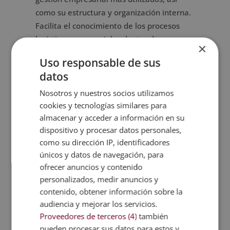
como su estructura y organización interna.
Facilita el conocimiento de los procesos
logísticos y comerciales dentro de un
×
entorno integrado.
Uso responsable de sus
Otra razón destacada es la posibilidad de
datos
adquirir una visión global de la
Nosotros y nuestros socios utilizamos
administración empresarial mediante el
cookies y tecnologías similares para
uso de SAP, entendiendo la relación entre
almacenar y acceder a información en su
logística, materiales y ventas.
dispositivo y procesar datos personales,
como su dirección IP, identificadores
Además, el programa ofrece una formación
únicos y datos de navegación, para
estructurada que permite avanzar
ofrecer anuncios y contenido
progresivamente desde los conceptos
personalizados, medir anuncios y
básicos hasta la especialización en los
contenido, obtener información sobre la
módulos MM y SD.
audiencia y mejorar los servicios.
Proveedores de terceros (4)
también
pueden procesar sus datos para estos y