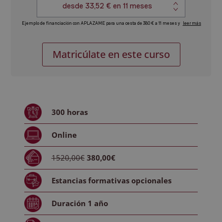
Consultor
Alternative:
Matricúlate en este curso
SAP
Especialista
en
Logística.
MM
300
horas
-
SD
Online
cantidad
1520,00€
380,00€
Estancias formativas
opcionales
Duración
1 año