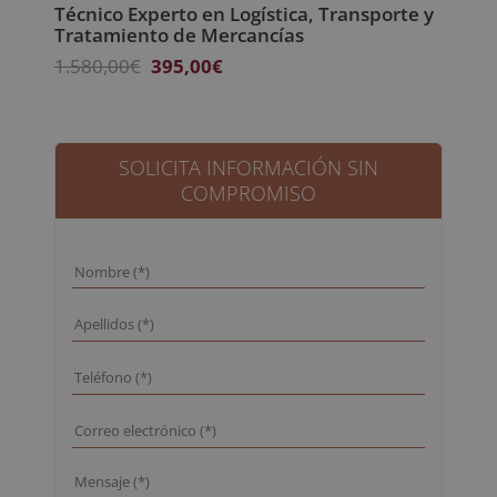
Técnico Experto en Logística, Transporte y
Tratamiento de Mercancías
El
El
1.580,00
€
395,00
€
precio
precio
original
actual
era:
es:
1.580,00€.
395,00€.
SOLICITA INFORMACIÓN SIN
COMPROMISO