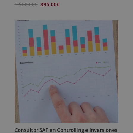
El
El
1.580,00
€
395,00
€
precio
precio
original
actual
era:
es:
1.580,00€.
395,00€.
Consultor SAP en Controlling e Inversiones