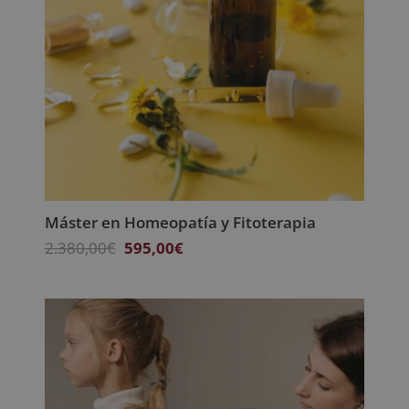
Máster en Homeopatía y Fitoterapia
El
El
2.380,00
€
595,00
€
precio
precio
original
actual
era:
es:
2.380,00€.
595,00€.