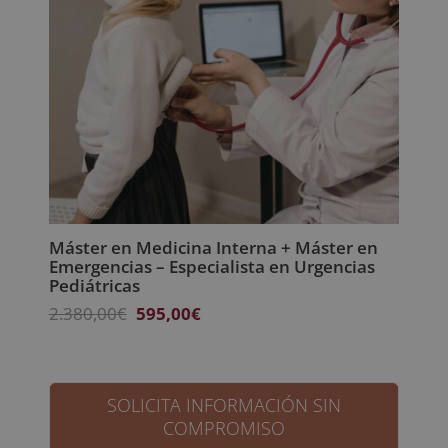
Máster en Medicina Interna + Máster en
Emergencias – Especialista en Urgencias
Pediátricas
El
El
2.380,00
€
595,00
€
precio
precio
original
actual
era:
es:
2.380,00€.
595,00€.
SOLICITA INFORMACIÓN SIN
COMPROMISO