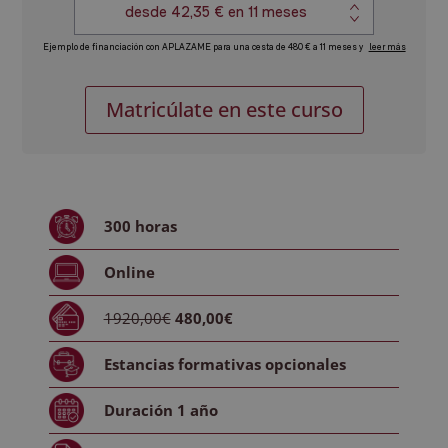
Certificación
Alternative:
Matricúlate en este curso
Experto
en
Biología
Marina
cantidad
300
horas
Online
1920,00€
480,00€
Estancias formativas
opcionales
Duración
1 año