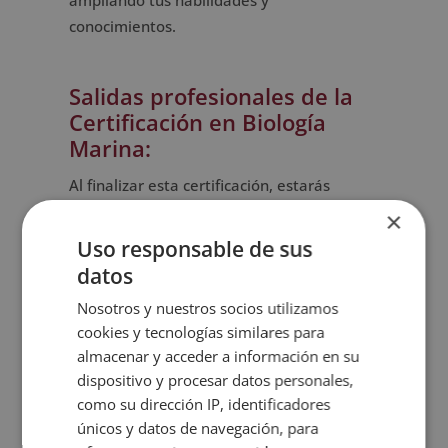
ampliando tus habilidades y
conocimientos.
Salidas profesionales de la
Certificación en Biología
Marina:
Al finalizar esta certificación, estarás
preparado para desempeñar roles clave
×
como:
Uso responsable de sus
Investigador en Biología Marina:
datos
Realiza investigaciones sobre los
Nosotros y nuestros socios utilizamos
organismos marinos y sus hábitats,
cookies y tecnologías similares para
contribuyendo al conocimiento científico
almacenar y acceder a información en su
y a la conservación de la biodiversidad.
dispositivo y procesar datos personales,
Consultor en Conservación Marina:
como su dirección IP, identificadores
Asesora a gobiernos, organizaciones y
únicos y datos de navegación, para
empresas en la implementación de