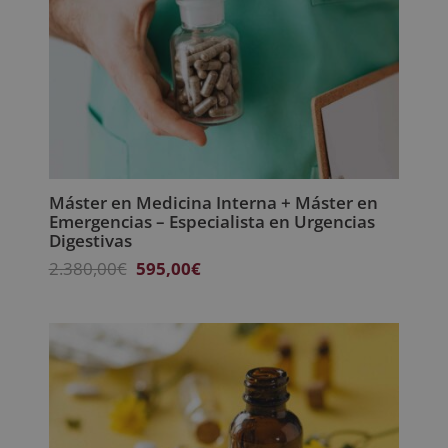
Máster en Medicina Interna + Máster en
Emergencias – Especialista en Urgencias
Digestivas
El
El
2.380,00
€
595,00
€
precio
precio
original
actual
era:
es:
2.380,00€.
595,00€.