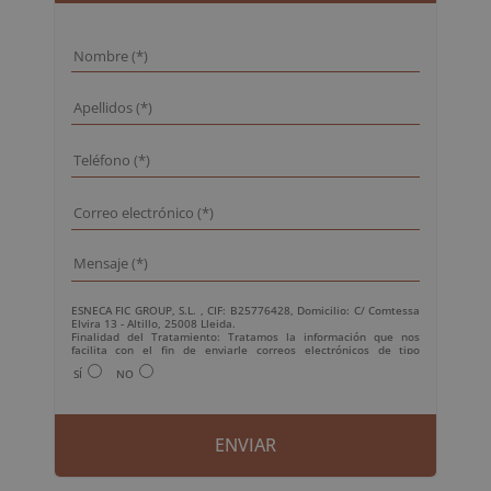
ESNECA FIC GROUP, S.L. , CIF: B25776428, Domicilio: C/ Comtessa
Elvira 13 - Altillo, 25008 Lleida.
Finalidad del Tratamiento: Tratamos la información que nos
facilita con el fin de enviarle correos electrónicos de tipo
comercial relacionado con los productos ofrecidos y otros tipo de
SÍ
NO
productos que fueran de su interés.
Legitimación del tratamiento: Consentimiento del interesado.
Derechos: Puede ejercitar sus derechos identificándose
suficientemente, dirigiéndose a la dirección
info@grupoesneca.com.
Para más información consulte nuestra Política de Privacidad.
Desea recibir información comercial (vía telefónica y/o email):
A