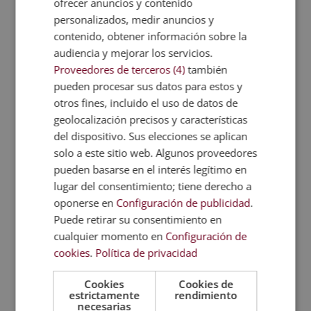
ofrecer anuncios y contenido
prácticas sostenibles y políticas de
personalizados, medir anuncios y
conservación marina, ayudando a
contenido, obtener información sobre la
proteger los ecosistemas marinos.
audiencia y mejorar los servicios.
Proveedores de terceros (4)
también
Gestor de Áreas Marinas Protegidas:
pueden procesar sus datos para estos y
Supervisa y gestiona áreas marinas
otros fines, incluido el uso de datos de
protegidas, asegurando la conservación y
geolocalización precisos y características
el uso sostenible de los recursos marinos.
del dispositivo. Sus elecciones se aplican
Educador Ambiental Marino:
Desarrolla
solo a este sitio web. Algunos proveedores
y dirige programas educativos sobre
pueden basarse en el interés legítimo en
biología marina y conservación,
lugar del consentimiento; tiene derecho a
aumentando la conciencia pública y
oponerse en
Configuración de publicidad
.
promoviendo la protección del medio
Puede retirar su consentimiento en
marino.
cualquier momento en
Configuración de
cookies
.
Política de privacidad
Cookies
Cookies de
Metodología
estrictamente
rendimiento
necesarias