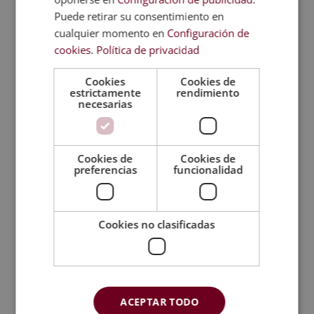
Por otro lado, aprenderás la importancia actual de
Puede retirar su consentimiento en
tener conocimientos en web y en programación. Una
cualquier momento en
Configuración de
información que adquirirás a lo largo del máster.
cookies
.
Política de privacidad
Además, también te capacitarás en cuanto a
posicionamiento web SEO y en analítica web de
Cookies
Cookies de
portales informativos.
estrictamente
rendimiento
necesarias
De este modo, el contenido formativo contará con
apartados específicos y técnicos. Es decir, algunos
de los que encontrarás una vez estudies son los
Cookies de
Cookies de
siguientes:
preferencias
funcionalidad
Tecnología de la Web 2.0
Lenguaje HTML
Cookies no clasificadas
Hojas de Estilo
XML, infraestructura de un periódico digital y AJAX
Wikis
Posicionamiento web
Google Sitemaps
ACEPTAR TODO