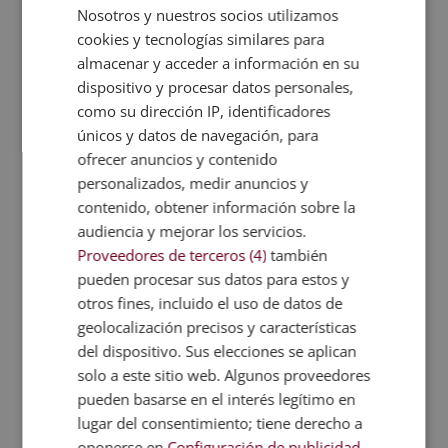
profesionalizarse y ampliar
Nosotros y nuestros socios utilizamos
habilidades periodísticas
cookies y tecnologías similares para
almacenar y acceder a información en su
El sector del periodismo y la información es un
dispositivo y procesar datos personales,
ámbito en constante evolución y con dinámicas que
como su dirección IP, identificadores
interfieren fuertemente. De este modo, ya es
únicos y datos de navegación, para
prácticamente imposible encontrar un medio de
comunicación que no tenga redes sociales.
ofrecer anuncios y contenido
Igualmente, también es muy difícil conocer un
personalizados, medir anuncios y
periódico en papel que no tenga su plataforma web.
contenido, obtener información sobre la
Por eso, si estás interesado en convertirte en un
audiencia y mejorar los servicios.
periodista de éxito y actualizado hasta el momento,
Proveedores de terceros (4)
también
esta es la formación que buscabas.
pueden procesar sus datos para estos y
otros fines, incluido el uso de datos de
Con el Máster en Periodismo Deportivo no solo
geolocalización precisos y características
aprenderás todos los detalles de esta rama de
del dispositivo. Sus elecciones se aplican
actividad dentro de la información. También deberás
solo a este sitio web. Algunos proveedores
formarte en las últimas tendencias del sector. Por
pueden basarse en el interés legítimo en
ello, estudiarás las técnicas de fidelización de
lugar del consentimiento; tiene derecho a
lectores más efectivas.
oponerse en
Configuración de publicidad
.