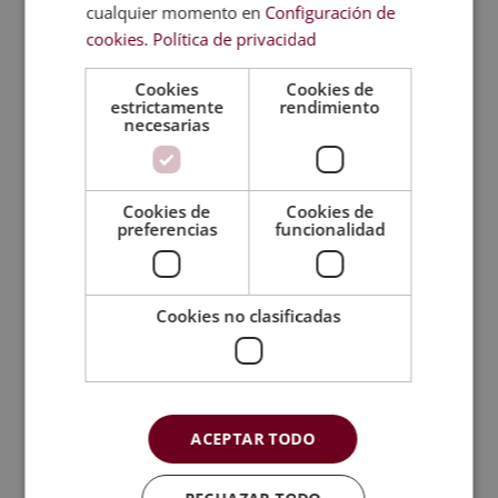
cualquier momento en
Configuración de
cookies
.
Política de privacidad
Dieta equilibrada: el papel de los
suplementos
Cookies
Cookies de
estrictamente
rendimiento
necesarias
Cookies de
Cookies de
preferencias
funcionalidad
Cookies no clasificadas
ACEPTAR TODO
Hoy en día, es cada vez más usual acompañar una