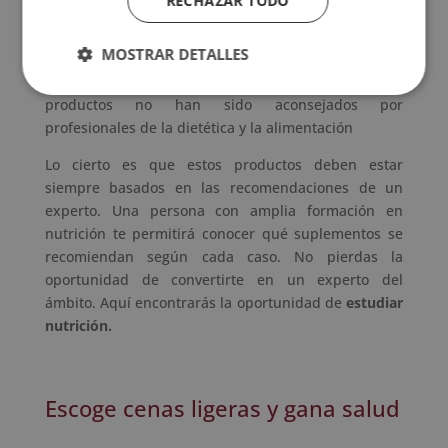
RECHAZAR TODO
dieta de suplementos de cualquier tipo. Algunos
optan por los minerales, otros por las vitaminas y
MOSTRAR DETALLES
algunos apuestan por los deportivos. Sin embargo,
muchos de los consumidores habituales de estos
productos no han sido aconsejados por
profesionales de la dietética y la alimentación
Lo cierto es que estos productos deben estar
siempre basados en las recomendaciones de un
experto. Una persona con amplia formación en
nutrición te permitirá conocer qué suplementos se
recomiendan según cada caso. No pierdas la
oportunidad de convertirte en un experto del
ámbito. Aquí encontrarás la oportunidad de
estudiar
nutrición
.
Escoge cenas ligeras y gana salud