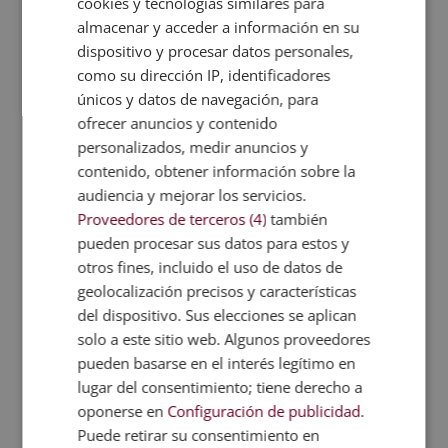
necesitan antes de poder recomendar un plan de
cookies y tecnologías similares para
alimentación concreto.
almacenar y acceder a información en su
dispositivo y procesar datos personales,
Además, con esta doble titulación también
como su dirección IP, identificadores
estudiarás cómo configurar las dietas más
únicos y datos de navegación, para
adecuadas teniendo en cuenta las etapas vitales de
ofrecer anuncios y contenido
cada cliente. Es decir, podrás planificar, por ejemplo,
personalizados, medir anuncios y
la alimentación de una mujer durante su embarazo y
contenido, obtener información sobre la
también la de una persona de la tercera edad.
audiencia y mejorar los servicios.
En resumen, estudiar esta formación de nutrición y
Proveedores de terceros (4)
también
dietética te permitirá acceder calificadamente al
pueden procesar sus datos para estos y
sector de la dietética. Es decir, con todo el
otros fines, incluido el uso de datos de
conocimiento que adquieras podrás empezar a
geolocalización precisos y características
ejercer como guía nutricional de tus futuros clientes.
del dispositivo. Sus elecciones se aplican
Según tus intereses, podrás dedicar tu carrera
solo a este sitio web. Algunos proveedores
laboral a la nutrición, al coaching nutricional o, tal
pueden basarse en el interés legítimo en
vez, a ambas disciplinas por igual. Solo te queda
lugar del consentimiento; tiene derecho a
matricularte y empezar a recorrer el camino para
oponerse en
Configuración de publicidad
.
incrementar tus conocimientos de este ámbito.
Puede retirar su consentimiento en