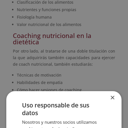
Clasificación de los alimentos
Nutrientes y funciones propias
Fisiología humana
Valor nutricional de los alimentos
Coaching nutricional en la
dietética
Por otro lado, al tratarse de una doble titulación con
la que adquirirás también capacidades para ejercer
de coach nutricional, también estudiarás:
Técnicas de motivación
Habilidades de empatía
Cómo hacer sesiones de coaching
×
Las funciones de un coach nutricional
Uso responsable de sus
Así, toda la formación te dará una completa
datos
radiografía del trabajo que ejerce un nutricionista
profesional y entenderás qué conocimientos se
Nosotros y nuestros socios utilizamos