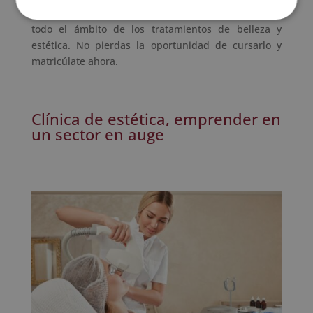
una formación completa, actualizada e integral de
todo el ámbito de los tratamientos de belleza y
estética. No pierdas la oportunidad de cursarlo y
matricúlate ahora.
Clínica de estética, emprender en
un sector en auge