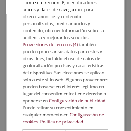
como su dirección IP, identificadores
tratamientos con láser y luz pulsada o a afrontar
únicos y datos de navegación, para
lesiones cutáneas de etiología infecciosa.
ofrecer anuncios y contenido
Una formación muy valiosa para cualquier esteticién
personalizados, medir anuncios y
profesional. Ya que estos profesionales tratan con
contenido, obtener información sobre la
personas y, estas, además de querer mejorar su
audiencia y mejorar los servicios.
aspecto físico, buscan también mantener su
Proveedores de terceros (4)
también
salud. Aprendiendo todos estos ámbitos, te
pueden procesar sus datos para estos y
garantizarás poder trabajar en un
centro de estética
otros fines, incluido el uso de datos de
y belleza
sin poner en riesgo la salud de los clientes.
geolocalización precisos y características
del dispositivo. Sus elecciones se aplican
solo a este sitio web. Algunos proveedores
Contenidos de estética
pueden basarse en el interés legítimo en
actualizados
lugar del consentimiento; tiene derecho a
oponerse en
Configuración de publicidad
.
Finalmente, en el curso encontrarás información
extensa y amplia sobre la aplicación de otras
Puede retirar su consentimiento en
técnicas y tratamientos aplicados en medicina
cualquier momento en
Configuración de
estética. Y es que en el sector de la
belleza y la
cookies
.
Política de privacidad
estética
es importantísimo contar con una formación