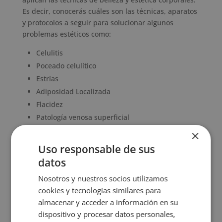
Es decir, conocerás cuáles son las técnicas, aparatos
y protocolos a seguir para solucionar algunos
problemas estéticos como:
Celulitis
Poceado celulítico
Estrías
Adiposidad Localizada
Flacidez
Patología venosa superficial
Varices
×
Linfedemas
Uso responsable de sus
datos
Ámbitos de estudio
Nosotros y nuestros socios utilizamos
Además, como experto en todo tipo de tratamientos
cookies y tecnologías similares para
estéticos, el curso te formará en la aplicación de
almacenar y acceder a información en su
terapias contra un gran abanico de
problemas
dispositivo y procesar datos personales,
dermatológicos
. Por ejemplo, aprenderás a realizar