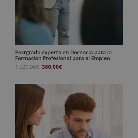
Postgrado experto en Docencia para la
Formación Profesional para el Empleo
El
El
1.520,00
€
380,00
€
precio
precio
original
actual
era:
es:
1.520,00€.
380,00€.