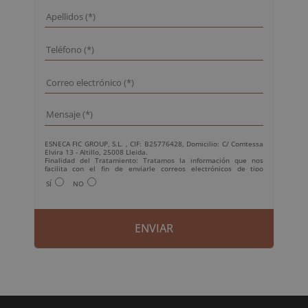
ESNECA FIC GROUP, S.L. , CIF: B25776428, Domicilio: C/ Comtessa
Elvira 13 - Altillo, 25008 Lleida.
Finalidad del Tratamiento: Tratamos la información que nos
facilita con el fin de enviarle correos electrónicos de tipo
comercial relacionado con los productos ofrecidos y otros tipo de
SÍ
NO
productos que fueran de su interés.
Legitimación del tratamiento: Consentimiento del interesado.
Derechos: Puede ejercitar sus derechos identificándose
suficientemente, dirigiéndose a la dirección
info@grupoesneca.com.
Para más información consulte nuestra Política de Privacidad.
Desea recibir información comercial (vía telefónica y/o email):
A
l
t
e