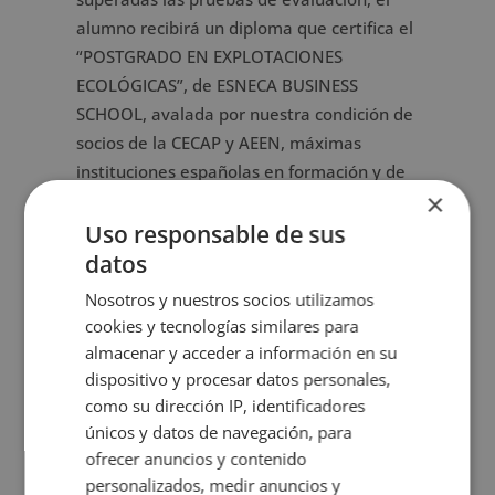
alumno recibirá un diploma que certifica el
“POSTGRADO EN EXPLOTACIONES
ECOLÓGICAS”, de ESNECA BUSINESS
SCHOOL, avalada por nuestra condición de
socios de la CECAP y AEEN, máximas
instituciones españolas en formación y de
×
calidad.
Uso responsable de sus
Los diplomas, además, llevan el sello de
datos
Notario Europeo, que da fe de la validez,
Nosotros y nuestros socios utilizamos
contenidos y autenticidad del título a nivel
cookies y tecnologías similares para
nacional e internacional.
almacenar y acceder a información en su
Ficha formativa
dispositivo y procesar datos personales,
como su dirección IP, identificadores
Puede descargar aquí la
ficha formativa
del
únicos y datos de navegación, para
Postgrado en Explotaciones Ecológicas.
ofrecer anuncios y contenido
personalizados, medir anuncios y