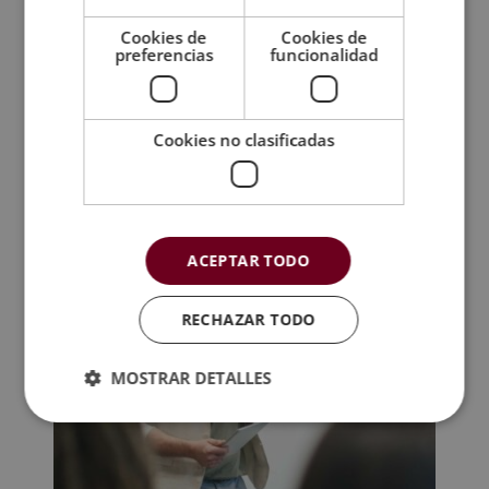
Cookies de
Cookies de
preferencias
funcionalidad
Cookies no clasificadas
Postgrado Experto en Marketing y
Dirección Comercial
El
El
1.520,00
€
380,00
€
precio
precio
original
actual
ACEPTAR TODO
era:
es:
1.520,00€.
380,00€.
RECHAZAR TODO
MOSTRAR DETALLES