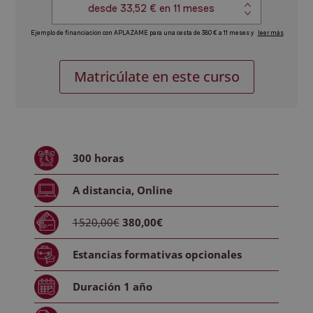
Postgrado
Alternative:
Matricúlate en este curso
en
Explotaciones
Ecológicas
cantidad
300
horas
A distancia
,
Online
1520,00€
380,00€
Estancias formativas
opcionales
Duración
1 año