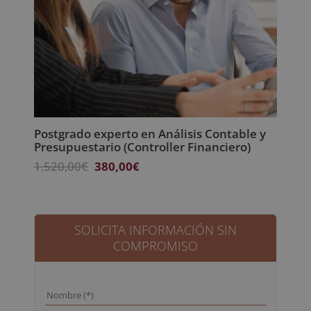
Postgrado experto en Análisis Contable y
Presupuestario (Controller Financiero)
El
El
1.520,00
€
380,00
€
precio
precio
original
actual
era:
es:
1.520,00€.
380,00€.
SOLICITA INFORMACIÓN SIN
COMPROMISO