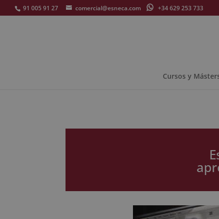
91 005 91 27
comercial@esneca.com
+34 629 253 733
Cursos y Máster
E
apr