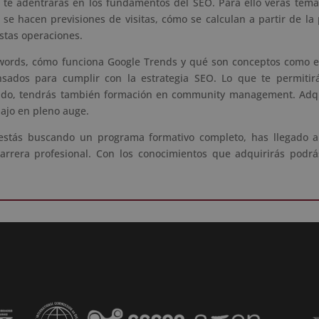
, te adentrarás en los fundamentos del SEO. Para ello verás tem
e hacen previsiones de visitas, cómo se calculan a partir de l
stas operaciones.
ords, cómo funciona Google Trends y qué son conceptos como el L
ados para cumplir con la estrategia SEO. Lo que te permitirá
tido, tendrás también formación en community management. Adqui
ajo en pleno auge.
 y estás buscando un programa formativo completo, has llegado 
arrera profesional. Con los conocimientos que adquirirás podr