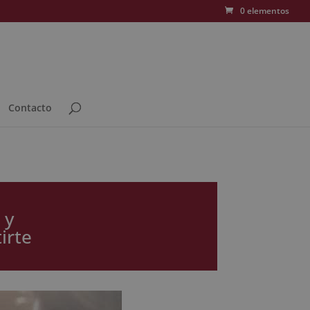
0 elementos
Contacto
 y
irte