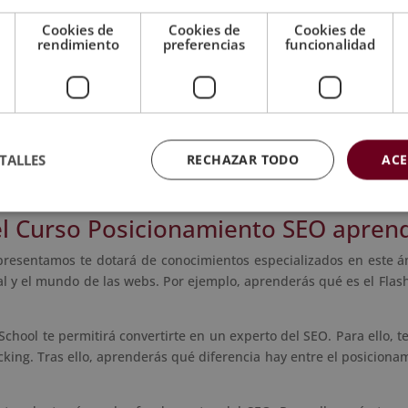
sta titulación estarás formado en los ámbitos del Comercio y del Ma
Cookies de
Cookies de
Cookies de
rendimiento
preferencias
funcionalidad
¡Estudiar el Curso SEO!
TALLES
RECHAZAR TODO
ACE
l Curso Posicionamiento SEO apren
presentamos te dotará de conocimientos especializados en este á
al y el mundo de las webs. Por ejemplo, aprenderás qué es el Flas
School te permitirá convertirte en un experto del SEO. Para ello,
king. Tras ello, aprenderás qué diferencia hay entre el posiciona