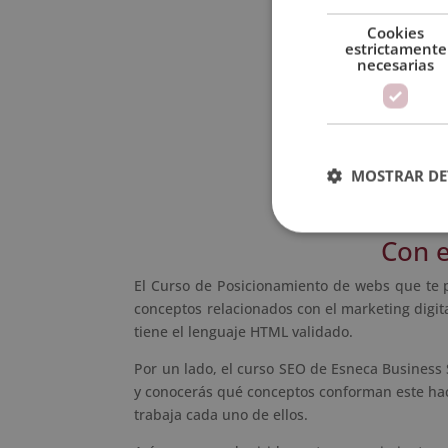
Al finalidad e
Cookies
estrictamente
necesarias
MOSTRAR DE
Con e
El Curso de Posicionamiento de webs que te 
conceptos relacionados con el marketing digit
tiene el lenguaje HTML validado.
Por un lado, el curso SEO de Esneca Business 
y conocerás qué conceptos conforman este hac
trabaja cada uno de ellos.