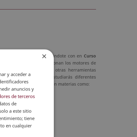
×
gánico en buscadores formándote con en
Curso
tirá comprender cómo funcionan los motores de
s factores que Google y otras herramientas
nar y acceder a
na. Asimismo, también estudiarás diferentes
dentificadores
rás tras haberte formado en materias como:
medir anuncios y
ores de terceros
ntos
datos de
ios web
olo a este sitio
entimiento; tiene
nto en cualquier