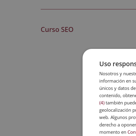
Curso SEO
Uso respons
Nosotros y nuestr
información en su
únicos y datos de
contenido, obtene
(4)
también pueden
geolocalización pr
web. Algunos prov
derecho a opone
momento en
Con