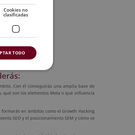
rketing Online.
Cookies no
clasificadas
PTAR TODO
derás:
mbito. Con él conseguirás una amplia base de
h, qué son los elementos Meta o qué influencia
 te formarás en ámbitos como el Growth Hacking
miento SEO y el posicionamiento SEM y cómo se