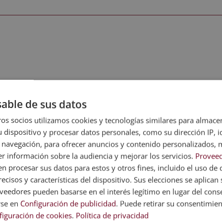
Aprende a diseñar estrategias de posicionamiento or
SEO
. Por un lado, el contenido de este curso te permi
able de sus datos
búsqueda. Así, aprenderás a reconocer algunos de lo
os socios utilizamos cookies y tecnologías similares para almace
consideran imprescindibles para posicionar una pági
 dispositivo y procesar datos personales, como su dirección IP, i
métodos o fórmulas de ganar posiciones. Todo ello lo ha
 navegación, para ofrecer anuncios y contenido personalizados, 
r información sobre la audiencia y mejorar los servicios.
Proveed
Penalización de Google
Organización de eleme
 procesar sus datos para estos y otros fines, incluido el uso de 
Marketing de contenidos
Dominios y subdommin
ecisos y características del dispositivo. Sus elecciones se aplican s
Afinidad de marca
Trustrank
eedores pueden basarse en el interés legítimo en lugar del cons
Elementos Meta
Linkbuilding
rse en
Configuración de publicidad
. Puede retirar su consentimie
figuración de cookies
.
Política de privacidad