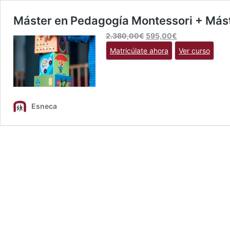
Máster en Pedagogía Montessori + Máste
El
El
2.380,00
€
595,00
€
precio
precio
Matricúlate ahora
Ver curso
original
actual
era:
es:
2.380,00€.
595,00€.
Esneca