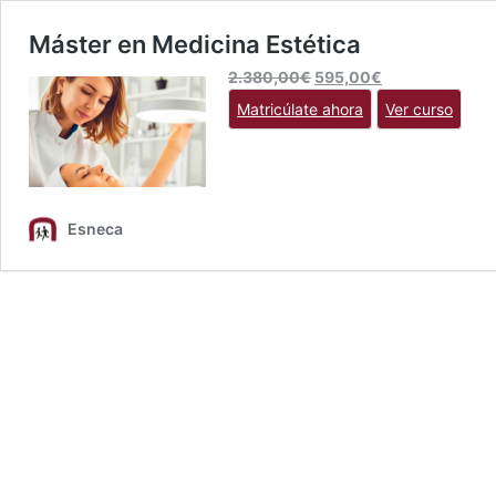
Máster en Medicina Estética
El
El
2.380,00
€
595,00
€
precio
precio
Matricúlate ahora
Ver curso
original
actual
era:
es:
2.380,00€.
595,00€.
Esneca