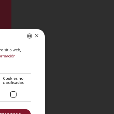
formación matriculada.
¿A qué destinatarios se comunicarán
sus datos?
No se cederán datos a terceros,
excepto salvo obligación legal. Los
datos no serán transferidos a un
tercer país u organización
×
internacional.
¿Cuáles son sus derechos cuando nos
ro sitio web,
SPANISH
facilita sus datos?
El interesado tiene derecho a
ormación
PORTUGUESE
retirar su consentimiento al
tratamiento de sus datos personales
en cualquier momento y a presentar
una reclamación ante la Agencia
Española de Protección de Datos.
Cookies no
También puede si lo desea puede
clasificadas
ejercitar sus derechos acceso,
rectificación, supresión, oposición
y derecho de la portabilidad de los
datos dirigiéndose a la dirección
anteriormente facilitada.