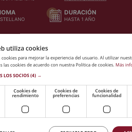
DIOMA
DURACIÓN
STELLANO
HASTA 1 AÑO
eb utiliza cookies
 cookies para mejorar la experiencia del usuario. Al utilizar nuest
s las cookies de acuerdo con nuestra Política de cookies.
Más inf
S LOS SOCIOS
(4) →
Cookies de
Cookies de
Cookies de
rendimiento
preferencias
funcionalidad
s parte de la
Estamos asociados a la
stituida por las
CECAP, una de las
s Escuelas de
instituciones más
s Privadas de
representativas en el sector