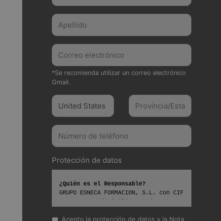
*Se recomienda utilizar un correo electrónico
Gmail.
Protección de datos
¿Quién es el Responsable?
GRUPO ESNECA FORMACION, S.L. con CIF
B25825357 y domicilio en C/ Comtessa
Elvira, 13, Altillo 2 25008
Acepto la protección de datos y la
Nota
Lleida,Lleida