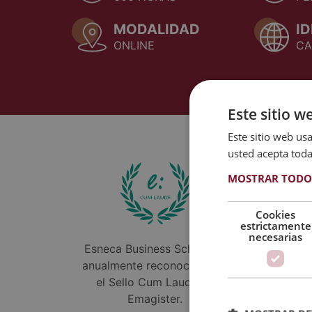
MODALIDAD
I
ONLINE
CA
Este sitio w
Este sitio web usa
usted acepta toda
MOSTRAR TODO
Cookies
estrictamente
necesarias
Esneca Business School es
Formamo
anualmente reconocida con
AEEN, con
el Sello Cum Laude de
mejore
Emagister.
Negocio